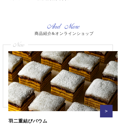
ビ
の
ゲ
投
稿:
ー
シ
And More
ョ
ン
商品紹介&オンラインショップ
New
>
羽二重結びバウム