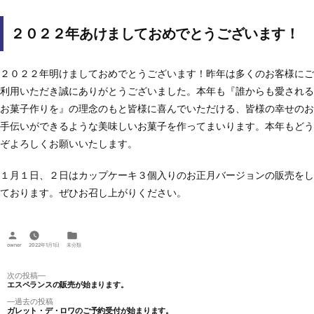
２０２２年あけましておめでとうございます！
２０２２年明けましておめでとうございます！昨年は多くのお客様にご
利用いただき誠にありがとうございました。本年も『誰からも愛される
お菓子作りを』の理念のもと皆様に喜んでいただける、皆様の幸せのお
手伝いができるような美味しいお菓子を作ってまいります。本年もどう
ぞよろしくお願いいたします。
１月１日、２日はカップケーキ３個入りのお正月バージョンの販売をし
ております。ぜひお召し上がりください。
投
カ
稿
テ
owner
2022年1月1日
未分類
者:
ゴ
リ
ー:
投
次
次の投稿
エスペランスの販売が始まります。
の
稿
投
過
過去の投稿
ナ
稿:
ガレット・デ・ロワのご予約受付が始まります。
去