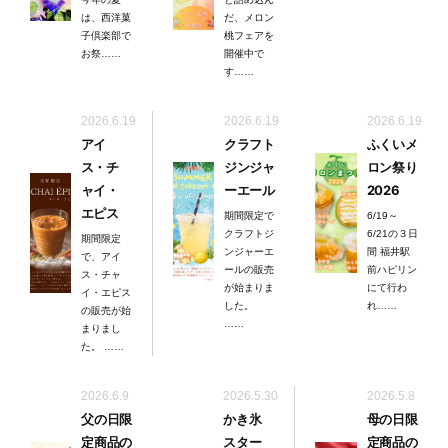
は、西洋菓
だ、メロン
子倶楽部で
桃フェアを
お祭……
開催中で
す……
2026.6.19
2026.6.19
2026.6.19
アイ
クラフト
ふくいメ
ス・チ
ジンジャ
ロン祭り
ャイ・
ーエール
2026
エピス
期間限定で
6/19～
クラフトジ
6/21の３日
期間限定
ンジャーエ
間 福井駅
で、アイ
ールの販売
前ハピリン
ス・チャ
が始まりま
にて行わ
イ・エピス
した。
れ……
の販売が始
……
まりまし
た。 ……
2026.6.9
2026.5.30
2026.5.8
父の日限
かき氷
母の日限
定商品の
スター
定商品の