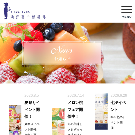
MENU
2026.8.5
2026.7.14
2026.6.29
夏祭りイ
メロン桃
七夕イベ
ベント開
フェア開
ント
催！
催中！
🎋✨七夕イ
ベント開
夏祭りイベ
旬の美味し
催'……
ント開催！
さをぎゅっ
今年の夏
と詰め込ん