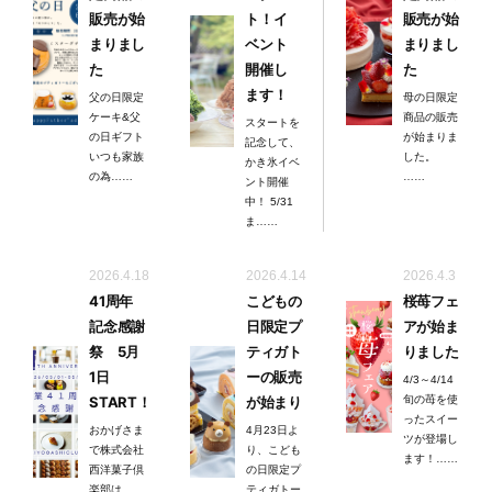
販売が始
ト！イ
販売が始
まりまし
ベント
まりまし
た
開催し
た
ます！
父の日限定
母の日限定
ケーキ&父
商品の販売
スタートを
の日ギフト
が始まりま
記念して、
いつも家族
した。
かき氷イベ
の為……
……
ント開催
中！ 5/31
ま……
2026.4.18
2026.4.14
2026.4.3
41周年
こどもの
桜苺フェ
記念感謝
日限定プ
アが始ま
祭 5月
ティガト
りました
1日
ーの販売
4/3～4/14
START！
が始まり
旬の苺を使
ったスイー
おかげさま
4月23日よ
ツが登場し
で株式会社
り、こども
ます！……
西洋菓子倶
の日限定プ
楽部は
ティガトー