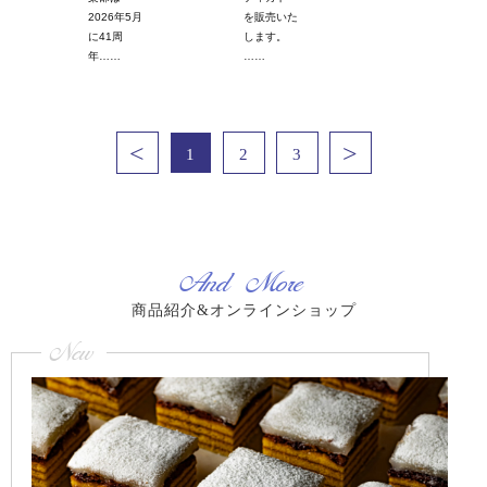
2026年5月
を販売いた
に41周
します。
年……
……
<
>
1
2
3
And More
商品紹介&オンラインショップ
New