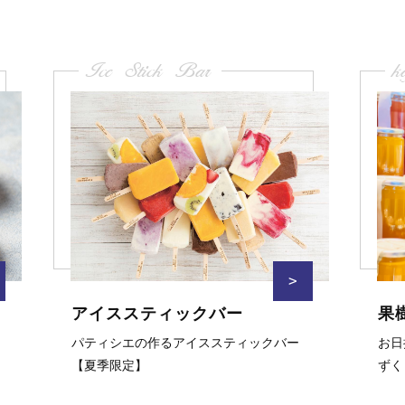
Ice Stick Bar
k
>
アイススティックバー
果
パティシエの作るアイススティックバー
お日
【夏季限定】
ずく