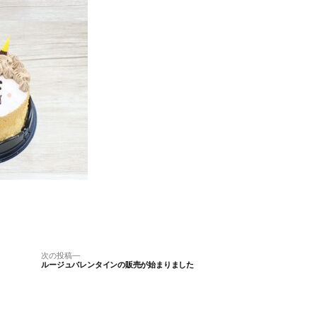
次
次の投稿
ルージュバレンタインの販売が始まりました
の
投
稿: