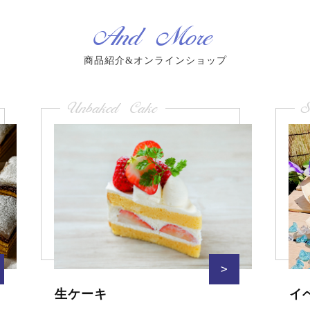
And More
商品紹介&オンラインショップ
Unbaked Cake
S
>
生ケーキ
イ