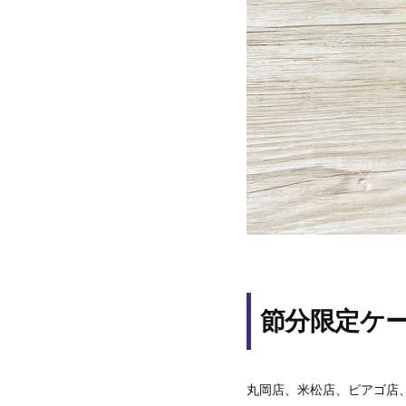
節分限定ケ
丸岡店、米松店、ピアゴ店