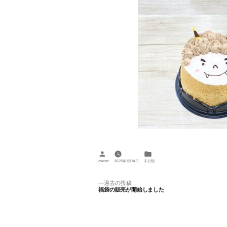
投
カ
稿
テ
owner
2025年1月14日
未分類
者:
ゴ
リ
ー:
投
過
過去の投稿
福袋の販売が開始しました
去
稿
の
投
ナ
稿:
ビ