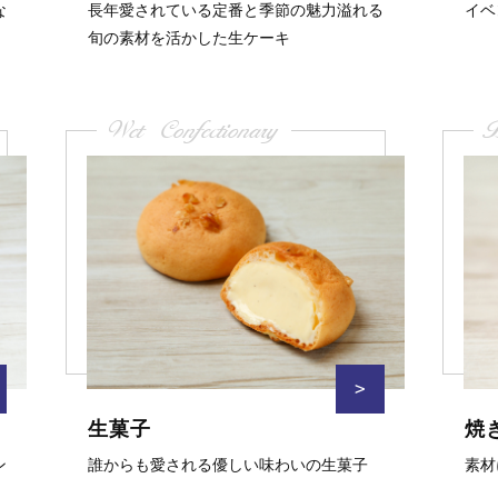
な
長年愛されている定番と季節の魅力溢れる
イベ
旬の素材を活かした生ケーキ
Wet Confectionary
B
>
生菓子
焼
ン
誰からも愛される優しい味わいの生菓子
素材