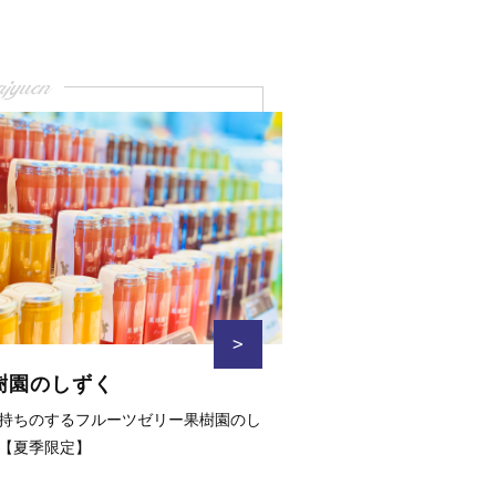
ajyuen
>
樹園のしずく
持ちのするフルーツゼリー果樹園のし
【夏季限定】