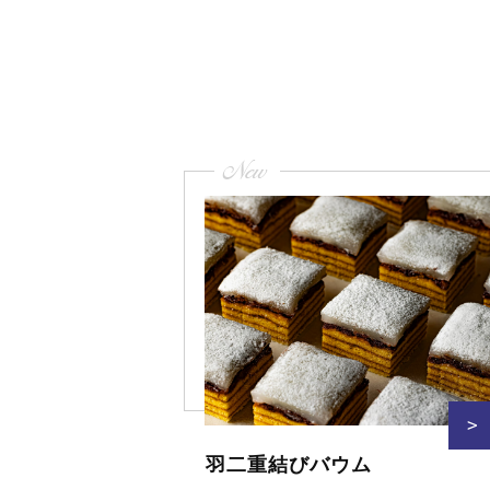
ゲ
ー
シ
ョ
ン
New
>
羽二重結びバウム