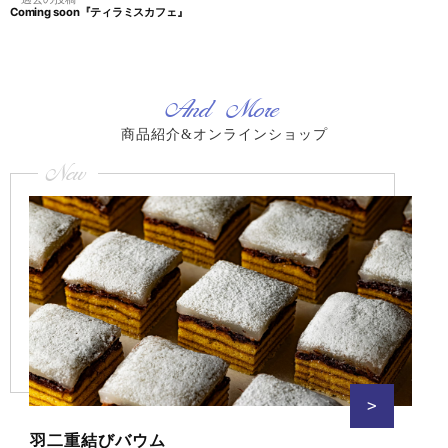
ナ
稿:
Coming soon『ティラミスカフェ』
去
ビ
の
ゲ
投
稿:
ー
シ
And More
ョ
ン
商品紹介&オンラインショップ
New
>
羽二重結びバウム