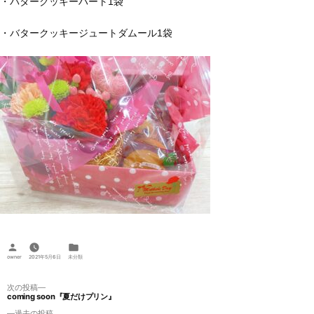
・バタークッキーハート1袋
・バタークッキージュートダムール1袋
投
カ
稿
テ
owner
2021年5月6日
未分類
者:
ゴ
リ
ー:
投
次
次の投稿
coming soon『夏だけプリン』
の
稿
投
過
過去の投稿