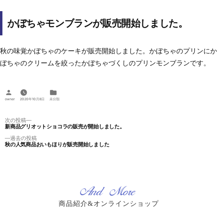
かぼちゃモンブランが販売開始しました。
秋の味覚かぼちゃのケーキが販売開始しました。かぼちゃのプリンにか
ぼちゃのクリームを絞ったかぼちゃづくしのプリンモンブランです。
投
カ
稿
テ
owner
2020年10月8日
未分類
者:
ゴ
リ
ー:
投
次
次の投稿
新商品グリオットショコラの販売が開始しました。
の
稿
投
過
過去の投稿
ナ
稿:
秋の人気商品おいもほりが販売開始しました
去
ビ
の
ゲ
投
稿:
ー
シ
And More
ョ
ン
商品紹介&オンラインショップ