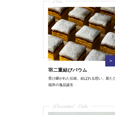
New
>
羽二重結びバウム
受け継がれた伝統、結ばれる想い。新た
福井の逸品誕生
Decorated Cake