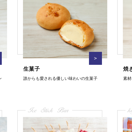
>
生菓子
焼
ン
誰からも愛される優しい味わいの生菓子
素材
Ice Stick Bar
k