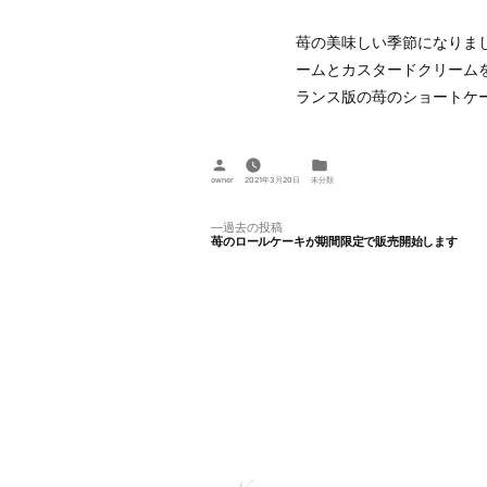
苺の美味しい季節になりま
ームとカスタードクリーム
ランス版の苺のショートケ
投
カ
稿
テ
owner
2021年3月20日
未分類
者:
ゴ
リ
ー:
投
過
過去の投稿
苺のロールケーキが期間限定で販売開始します
去
稿
の
投
ナ
稿:
ビ
ゲ
ー
シ
ョ
ン