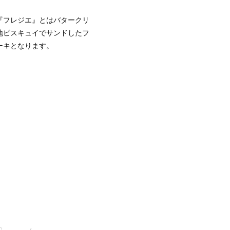
『フレジエ』とはバタークリ
地ビスキュイでサンドしたフ
ーキとなります。