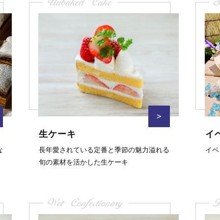
Unbaked Cake
S
>
生ケーキ
イ
な
長年愛されている定番と季節の魅力溢れる
イベ
旬の素材を活かした生ケーキ
Wet Confectionary
B