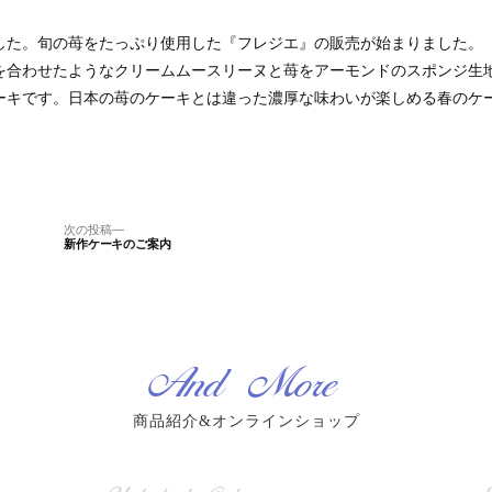
した。旬の苺をたっぷり使用した『フレジエ』の販売が始まりました。
を合わせたようなクリームムースリーヌと苺をアーモンドのスポンジ生
ーキです。日本の苺のケーキとは違った濃厚な味わいが楽しめる春のケ
次
次の投稿
新作ケーキのご案内
の
投
稿:
And More
商品紹介&オンラインショップ