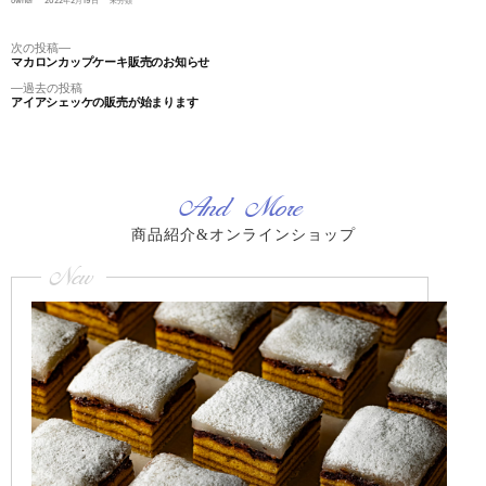
owner
2022年2月19日
未分類
者:
ゴ
リ
ー:
投
次
次の投稿
マカロンカップケーキ販売のお知らせ
の
稿
投
過
過去の投稿
ナ
稿:
アイアシェッケの販売が始まります
去
ビ
の
ゲ
投
稿:
ー
シ
And More
ョ
ン
商品紹介&オンラインショップ
New