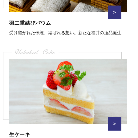
>
羽二重結びバウム
受け継がれた伝統、結ばれる想い。新たな福井の逸品誕生
Unbaked Cake
>
生ケーキ