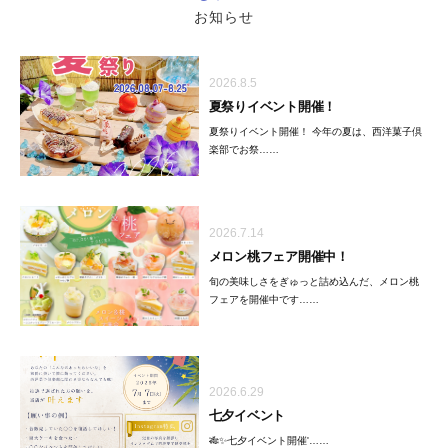
お知らせ
2026.8.5
夏祭りイベント開催！
夏祭りイベント開催！ 今年の夏は、西洋菓子倶
楽部でお祭……
2026.7.14
メロン桃フェア開催中！
旬の美味しさをぎゅっと詰め込んだ、メロン桃
フェアを開催中です……
2026.6.29
七夕イベント
🎋✨七夕イベント開催'……