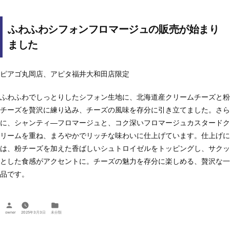
ふわふわシフォンフロマージュの販売が始まり
ました
ピアゴ丸岡店、アピタ福井大和田店限定
ふわふわでしっとりしたシフォン生地に、北海道産クリームチーズと粉
チーズを贅沢に練り込み、チーズの風味を存分に引き立てました。さら
に、シャンティ―フロマージュと、コク深いフロマージュカスタードク
リームを重ね、まろやかでリッチな味わいに仕上げています。仕上げに
は、粉チーズを加えた香ばしいシュトロイゼルをトッピングし、サクッ
とした食感がアクセントに。チーズの魅力を存分に楽しめる、贅沢な一
品です。
投
カ
稿
テ
owner
2025年3月3日
未分類
者:
ゴ
リ
ー: