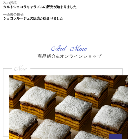
投
次
次の投稿
タルトショコラキャラメルの販売が始まりました
の
稿
投
過
過去の投稿
ナ
稿:
ショコラルージュの販売が始まりました
去
ビ
の
ゲ
投
稿:
ー
シ
And More
ョ
ン
商品紹介&オンラインショップ
New