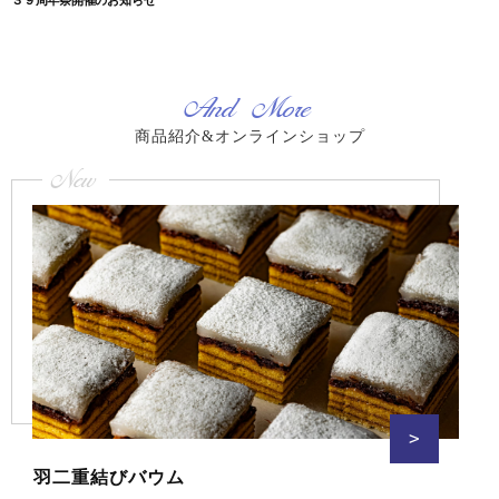
３９周年祭開催のお知らせ
去
ビ
の
ゲ
投
稿:
ー
シ
And More
ョ
ン
商品紹介&オンラインショップ
New
>
羽二重結びバウム