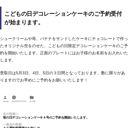
こどもの日デコレーションケーキのご予約受付
が始まります。
シュークリームや苺、バナナをサンドしたケーキにチョコレートで作っ
たオリジナル兜をのせた、こどもの日限定デコレーションケーキのご予
約を開始いたします。正面のプレートにはお子様のお名前をお入れいた
します。
受取日は5月3日、4日、5日の３日間となっております。数に限りがあ
りますのでお早めにご予約をお願いいたします！
投
カ
稿
テ
owner
2024年4月13日
未分類
者:
ゴ
リ
ー:
投
次
次の投稿
母の日デコレーションケーキ４号のご予約を開始いたします。
の
稿
投
過
過去の投稿
ナ
稿: