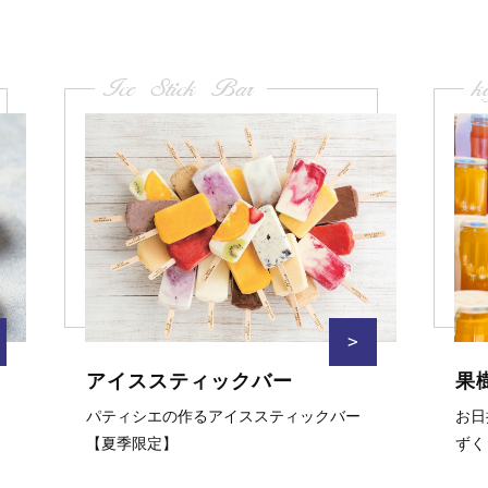
Ice Stick Bar
k
>
アイススティックバー
果
パティシエの作るアイススティックバー
お日
【夏季限定】
ずく