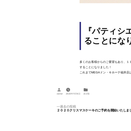
『パティシ
ることにな
多くのお客様からのご要望もあり、１１
することになりました！
これまでMEGAドン・キホーテ福井
投
カ
稿
テ
owner
2020年11月6日
未分類
者:
ゴ
リ
ー:
投
過
過去の投稿
２０２０クリスマスケーキのご予約を開始いたしま
去
稿
の
投
ナ
稿: