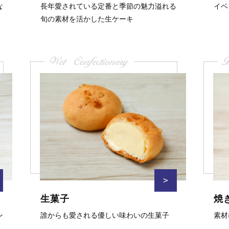
な
長年愛されている定番と季節の魅力溢れる
イベ
旬の素材を活かした生ケーキ
Wet Confectionary
B
>
生菓子
焼
ン
誰からも愛される優しい味わいの生菓子
素材