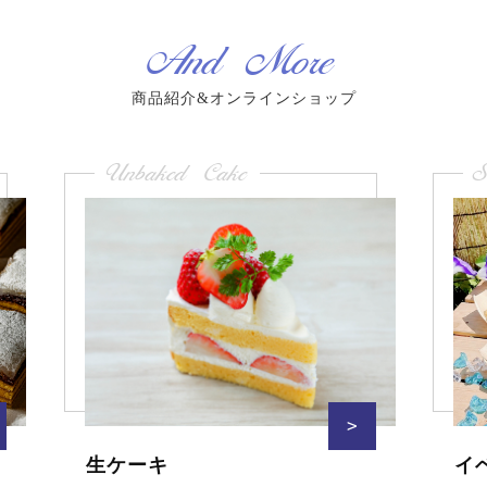
And More
商品紹介&オンラインショップ
Unbaked Cake
S
>
生ケーキ
イ