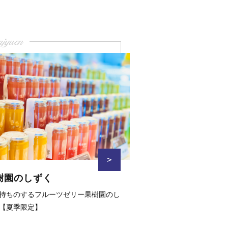
ajyuen
>
樹園のしずく
持ちのするフルーツゼリー果樹園のし
【夏季限定】