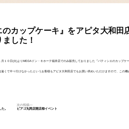
エのカップケーキ』をアピタ大和田
りました！
月１０日(火)よりMEGAドン・キホーテ福井店でのみ販売しておりました『パティシエのカップケ
店は遠くて中々行けなかったというお客様もアピタ大和田店でもお買い求めいただけますので、この機
次
次の投稿
した。
ピアゴ丸岡店開店祭イベント
の
投
稿: