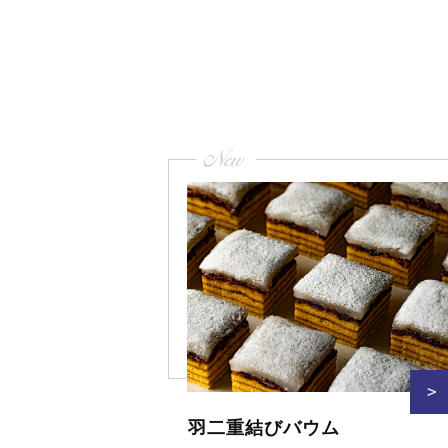
ビ
ゲ
ー
シ
ョ
ン
New
>
羽二重結びバウム