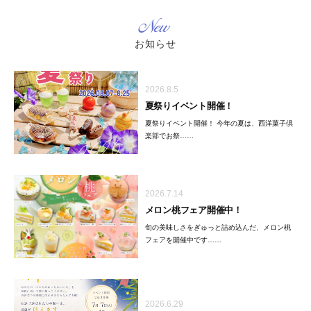
New
お知らせ
2026.8.5
夏祭りイベント開催！
夏祭りイベント開催！ 今年の夏は、西洋菓子倶
楽部でお祭……
2026.7.14
メロン桃フェア開催中！
旬の美味しさをぎゅっと詰め込んだ、メロン桃
フェアを開催中です……
2026.6.29