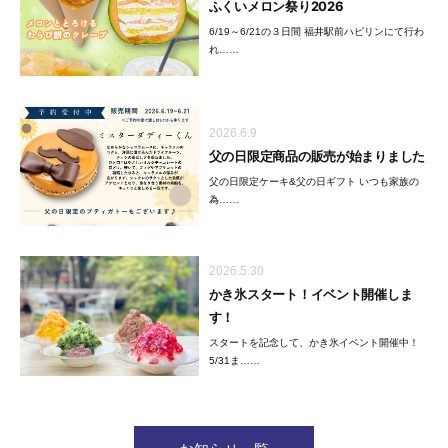
ふくいメロン祭り2026
6/19～6/21の３日間 福井駅前ハピリンにて行わ
れ……
2026.6.9
父の日限定商品の販売が始まりました
父の日限定ケーキ&父の日ギフト いつも家族の
為……
2026.5.30
かき氷スタート！イベント開催しま
す！
スタートを記念して、かき氷イベント開催中！
5/31ま……