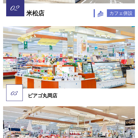
米松店
カフェ併設
ピアゴ丸岡店