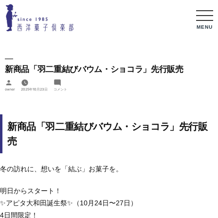
MENU
新商品「羽二重結びバウム・ショコラ」先行販売
投
稿
新
owner
2025年10月23日
コメント
者:
商
品
「羽
二
重
新商品「羽二重結びバウム・ショコラ」先行販
結
び
バ
売
ウ
ム・
シ
ョ
コ
冬の訪れに、想いを「結ぶ」お菓子を。
ラ」
先
行
販
明日からスタート！
売
に
✨アピタ大和田誕生祭✨（10月24日〜27日）
4日間限定！