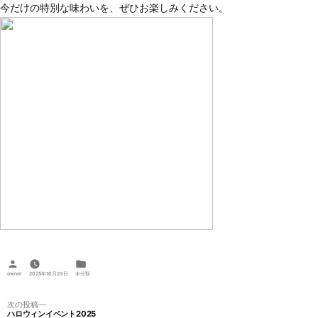
今だけの特別な味わいを、ぜひお楽しみください。
投
カ
稿
テ
owner
2025年10月23日
未分類
者:
ゴ
リ
ー:
投
次
次の投稿
ハロウィンイベント2025
の