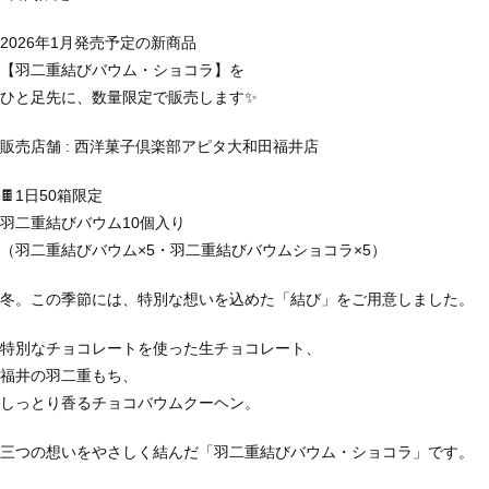
2026年1月発売予定の新商品
【羽二重結びバウム・ショコラ】を
ひと足先に、数量限定で販売します✨
販売店舗 : 西洋菓子倶楽部アピタ大和田福井店
🍫1日50箱限定
羽二重結びバウム10個入り
（羽二重結びバウム×5・羽二重結びバウムショコラ×5）
冬。この季節には、特別な想いを込めた「結び」をご用意しました。
特別なチョコレートを使った生チョコレート、
福井の羽二重もち、
しっとり香るチョコバウムクーヘン。
三つの想いをやさしく結んだ「羽二重結びバウム・ショコラ」です。