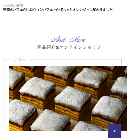
稿
投
過
過去の投稿
ナ
稿:
季節のパフェがハロウィンパフェ～かぼちゃとオレンジ～に変わりました
去
ビ
の
ゲ
投
稿:
ー
シ
And More
ョ
ン
商品紹介&オンラインショップ
New
>